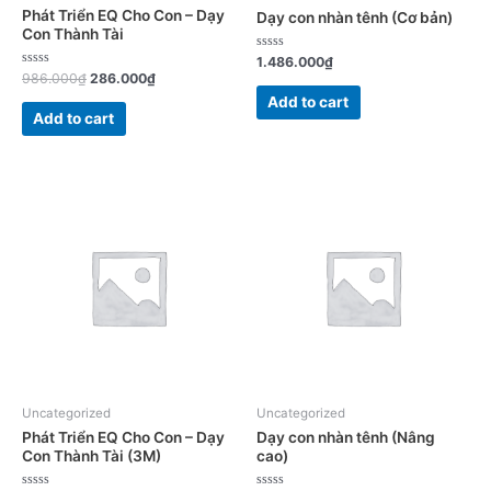
Phát Triển EQ Cho Con – Dạy
Dạy con nhàn tênh (Cơ bản)
Con Thành Tài
Được
1.486.000
₫
xếp
Được
Giá
Giá
986.000
₫
286.000
₫
hạng
xếp
gốc
hiện
0
Add to cart
hạng
5
là:
tại
0
Add to cart
sao
5
986.000₫.
là:
sao
286.000₫.
Uncategorized
Uncategorized
Phát Triển EQ Cho Con – Dạy
Dạy con nhàn tênh (Nâng
Con Thành Tài (3M)
cao)