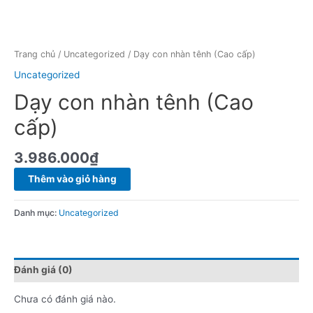
Trang chủ
/
Uncategorized
/ Dạy con nhàn tênh (Cao cấp)
Uncategorized
Dạy con nhàn tênh (Cao
cấp)
3.986.000
₫
Dạy
Thêm vào giỏ hàng
con
nhàn
Danh mục:
Uncategorized
tênh
(Cao
cấp)
số
Đánh giá (0)
lượng
Chưa có đánh giá nào.