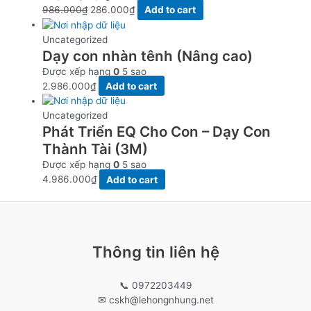
Giá
Giá
986.000
₫
286.000
₫
Add to cart
gốc
hiện
là:
tại
Uncategorized
Dạy con nhàn tênh (Nâng cao)
986.000₫.
là:
286.000₫.
Được xếp hạng
0
5 sao
2.986.000
₫
Add to cart
Uncategorized
Phát Triển EQ Cho Con – Dạy Con
Thành Tài (3M)
Được xếp hạng
0
5 sao
4.986.000
₫
Add to cart
Thông tin liên hệ
📞 0972203449
✉ cskh@lehongnhung.net