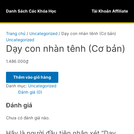
Skip
to
Sale!
Sale!
Danh Sách Các Khóa Học
Tài Khoản Affiliate
content
Trang chủ
/
Uncategorized
/ Dạy con nhàn tênh (Cơ bản)
Uncategorized
Dạy con nhàn tênh (Cơ bản)
1.486.000
₫
Dạy
Thêm vào giỏ hàng
con
Danh mục:
Uncategorized
nhàn
Đánh giá (0)
tênh
(Cơ
Đánh giá
bản)
số
Chưa có đánh giá nào.
lượng
Hãy là người đầu tiên nhận xét “Dạy