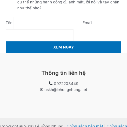
cụ thể những hành động gì, ánh mắt, lời nói và tay chân
như thế nào?
Tên
Email
XEM NGAY
Thông tin liên hệ
0972203449
✉ cskh@lehongnhung.net
Copyright © 2026 Lê Hồng Nhung |
Chính sách bảo mật
|
Chính sách